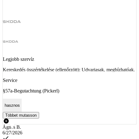
Legjobb szervíz
Kereskedés összértékelése (ellenőrzött): Udvariasak, megbízhatóak.
Service
§57a-Begutachtung (Pickerl)
hasznos
Többet mutasson
Ágnes B.
6/27/2026