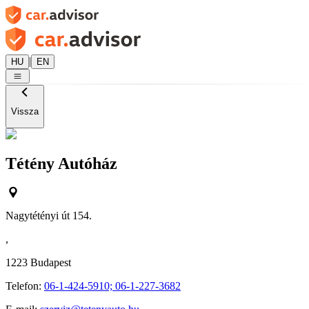
|
HU
EN
Vissza
Tétény Autóház
Nagytétényi út 154.
,
1223
Budapest
Telefon:
06-1-424-5910; 06-1-227-3682