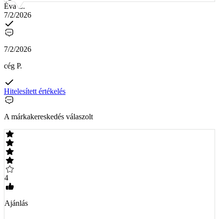
Éva Z.
7/2/2026
7/2/2026
cég P.
Hitelesített értékelés
A márkakereskedés válaszolt
4
Ajánlás