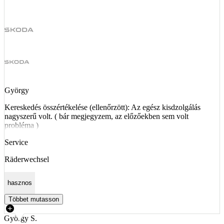
György
Kereskedés összértékelése (ellenőrzött): Az egész kisdzolgálás
nagyszerű volt. ( bár megjegyzem, az előzőekben sem volt
probléma )
Service
Räderwechsel
hasznos
Többet mutasson
György S.