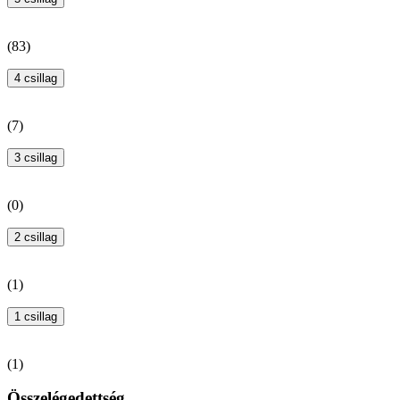
(
83
)
4 csillag
(
7
)
3 csillag
(
0
)
2 csillag
(
1
)
1 csillag
(
1
)
Összelégedettség