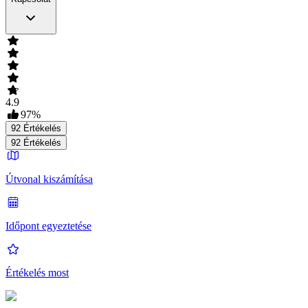
4.9
97
%
92
Értékelés
92
Értékelés
Útvonal kiszámítása
Időpont egyeztetése
Értékelés most