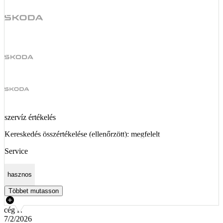
szervíz értékelés
Kereskedés összértékelése (ellenőrzött): megfelelt
Service
hasznos
Többet mutasson
cég P.
7/2/2026