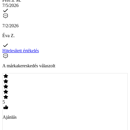
Ferenc M.
7/5/2026
7/2/2026
Éva Z.
Hitelesített értékelés
A márkakereskedés válaszolt
5
Ajánlás