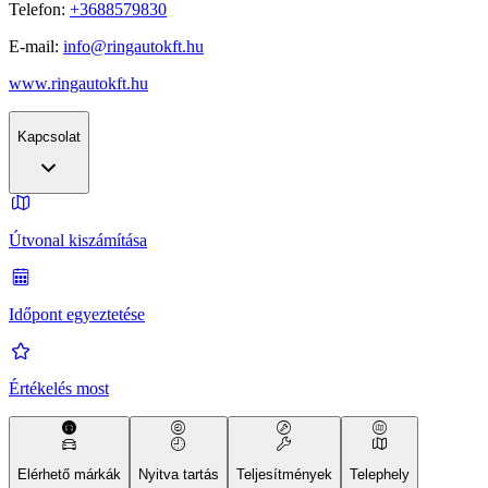
Telefon:
+3688579830
E-mail:
info@ringautokft.hu
www.ringautokft.hu
Kapcsolat
Útvonal kiszámítása
Időpont egyeztetése
Értékelés most
Elérhető márkák
Nyitva tartás
Teljesítmények
Telephely