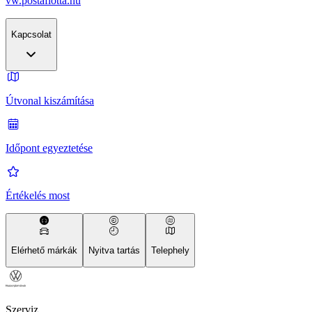
vw.postaflotta.hu
Kapcsolat
Útvonal kiszámítása
Időpont egyeztetése
Értékelés most
Elérhető márkák
Nyitva tartás
Telephely
Szerviz