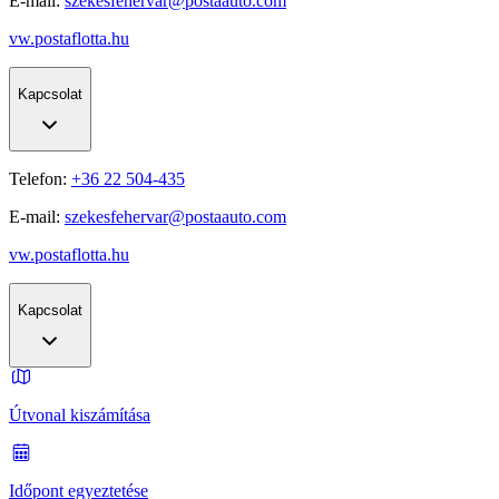
E-mail:
szekesfehervar@postaauto.com
vw.postaflotta.hu
Kapcsolat
Telefon:
+36 22 504-435
E-mail:
szekesfehervar@postaauto.com
vw.postaflotta.hu
Kapcsolat
Útvonal kiszámítása
Időpont egyeztetése