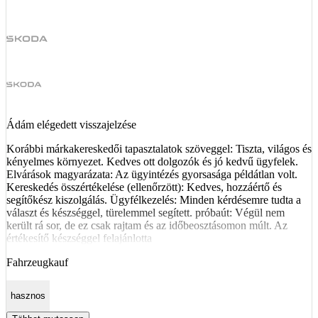
Ádám elégedett visszajelzése
Korábbi márkakereskedői tapasztalatok szöveggel: Tiszta, világos és
kényelmes környezet. Kedves ott dolgozók és jó kedvű ügyfelek.
Elvárások magyarázata: Az ügyintézés gyorsasága példátlan volt.
Kereskedés összértékelése (ellenőrzött): Kedves, hozzáértő és
segítőkész kiszolgálás. Ügyfélkezelés: Minden kérdésemre tudta a
választ és készséggel, türelemmel segített. próbaút: Végül nem
került rá sor, de ez csak rajtam és az időbeosztásomon múlt. Az
értékesítő készséggel felajánlotta
Fahrzeugkauf
hasznos