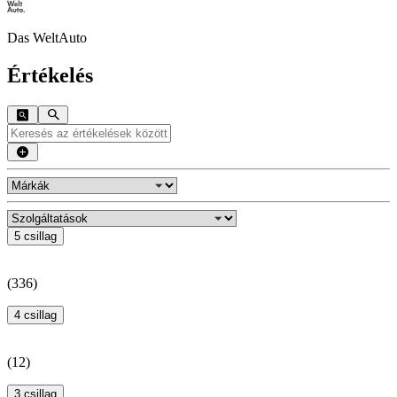
Das WeltAuto
Értékelés
5 csillag
(
336
)
4 csillag
(
12
)
3 csillag