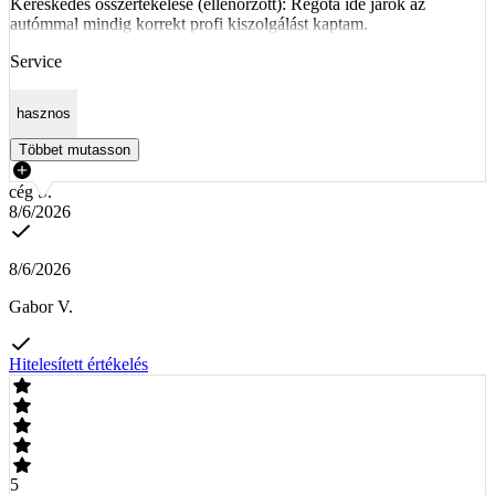
Kereskedés összértékelése (ellenőrzött): Régóta ide járok az
autómmal mindig korrekt profi kiszolgálást kaptam.
Service
hasznos
Többet mutasson
cég S.
8/6/2026
8/6/2026
Gabor V.
Hitelesített értékelés
5