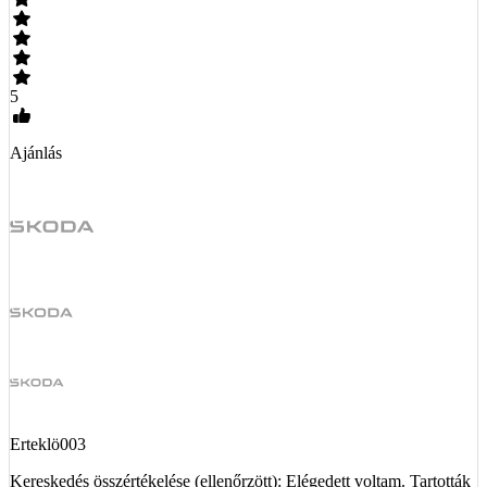
5
Ajánlás
Erteklö003
Kereskedés összértékelése (ellenőrzött): Elégedett voltam. Tartották