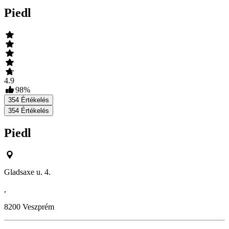
Piedl
4.9
98
%
354
Értékelés
354
Értékelés
Piedl
Gladsaxe u. 4.
,
8200
Veszprém