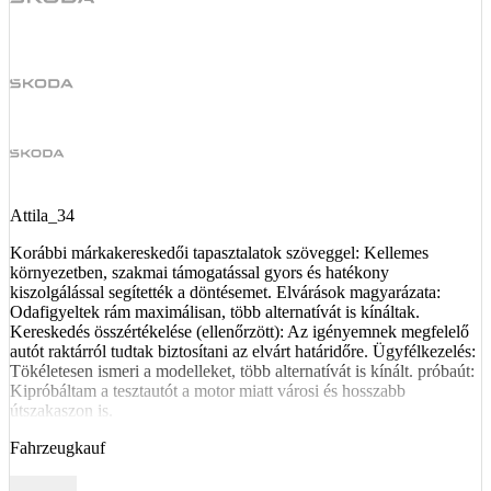
Attila_34
Korábbi márkakereskedői tapasztalatok szöveggel: Kellemes
környezetben, szakmai támogatással gyors és hatékony
kiszolgálással segítették a döntésemet. Elvárások magyarázata:
Odafigyeltek rám maximálisan, több alternatívát is kínáltak.
Kereskedés összértékelése (ellenőrzött): Az igényemnek megfelelő
autót raktárról tudtak biztosítani az elvárt határidőre. Ügyfélkezelés:
Tökéletesen ismeri a modelleket, több alternatívát is kínált. próbaút:
Kipróbáltam a tesztautót a motor miatt városi és hosszabb
útszakaszon is.
Fahrzeugkauf