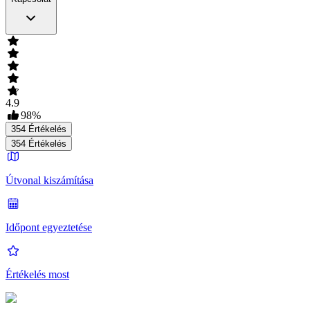
4.9
98
%
354
Értékelés
354
Értékelés
Útvonal kiszámítása
Időpont egyeztetése
Értékelés most