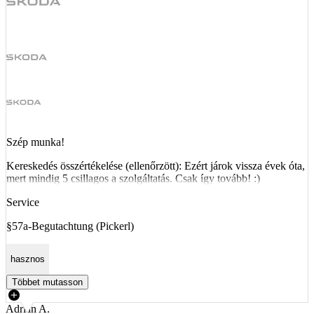
Szép munka!
Kereskedés összértékelése (ellenőrzött): Ezért járok vissza évek óta,
mert mindig 5 csillagos a szolgáltatás. Csak így tovább! :)
Service
§57a-Begutachtung (Pickerl)
hasznos
Többet mutasson
Adrián A.