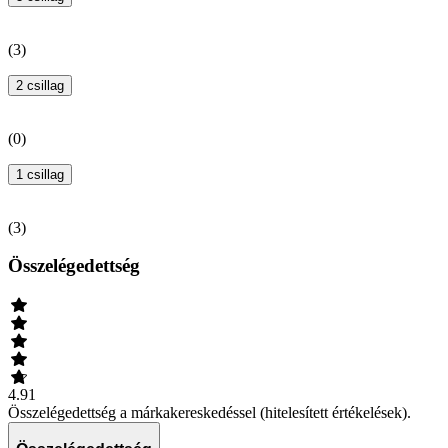
(
3
)
2 csillag
(
0
)
1 csillag
(
3
)
Összelégedettség
4.91
Összelégedettség a márkakereskedéssel (hitelesített értékelések).