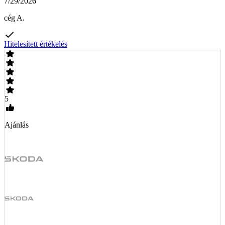
7/29/2026
cég A.
Hitelesített értékelés
5
Ajánlás