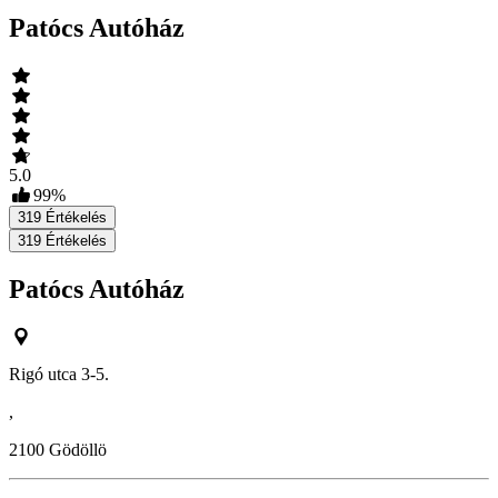
Patócs Autóház
5.0
99
%
319
Értékelés
319
Értékelés
Patócs Autóház
Rigó utca 3-5.
,
2100
Gödöllö