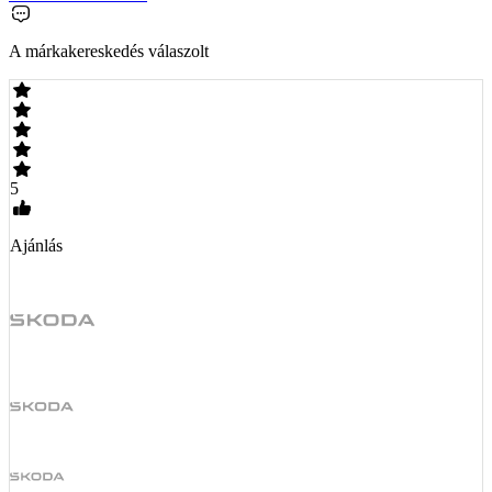
A márkakereskedés válaszolt
5
Ajánlás