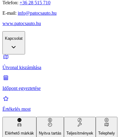
Telefon:
+36 28 515 710
E-mail:
info@patocsauto.hu
www.patocsauto.hu
Kapcsolat
Útvonal kiszámítása
Időpont egyeztetése
Értékelés most
Elérhető márkák
Nyitva tartás
Teljesítmények
Telephely