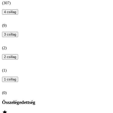
(
307
)
4 csillag
(
9
)
3 csillag
(
2
)
2 csillag
(
1
)
1 csillag
(
0
)
Összelégedettség