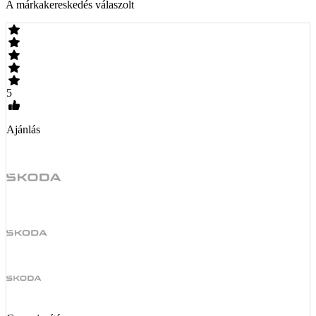
A márkakereskedés válaszolt
5
Ajánlás