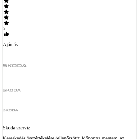
5
Ajánlás
Skoda szervíz
Kereskedés összértékelése (ellenőrzött): Időpontra mentem, az