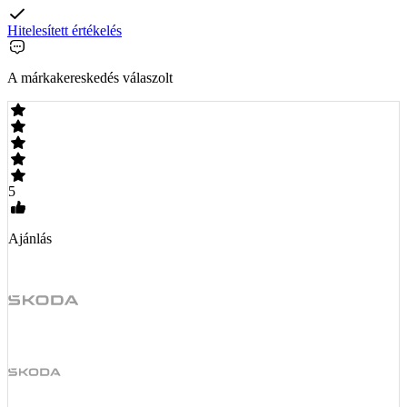
Hitelesített értékelés
A márkakereskedés válaszolt
5
Ajánlás