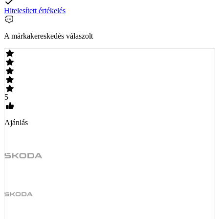
Hitelesített értékelés
A márkakereskedés válaszolt
5
Ajánlás