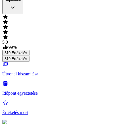
5.0
99
%
319
Értékelés
319
Értékelés
Útvonal kiszámítása
Időpont egyeztetése
Értékelés most