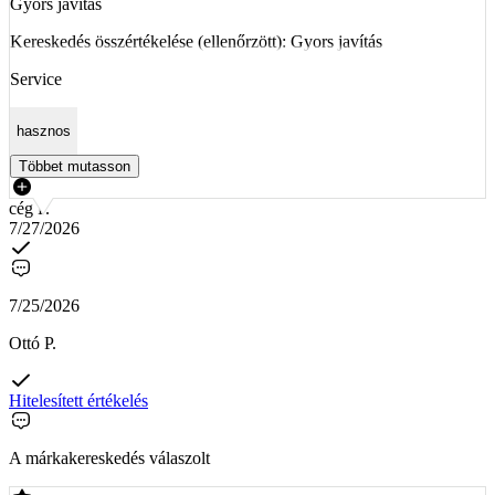
Gyors javítás
Kereskedés összértékelése (ellenőrzött): Gyors javítás
Service
hasznos
Többet mutasson
cég P.
7/27/2026
7/25/2026
Ottó P.
Hitelesített értékelés
A márkakereskedés válaszolt