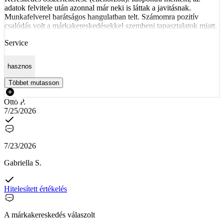
adatok felvitele után azonnal már neki is láttak a javitásnak.
Munkafelverel barátságos hangulatban telt. Számomra pozitív
csalódás volt a márkakereskedésekkel szembeni tapasztalatok miatt.
Service
hasznos
Többet mutasson
Ottó P.
7/25/2026
7/23/2026
Gabriella S.
Hitelesített értékelés
A márkakereskedés válaszolt