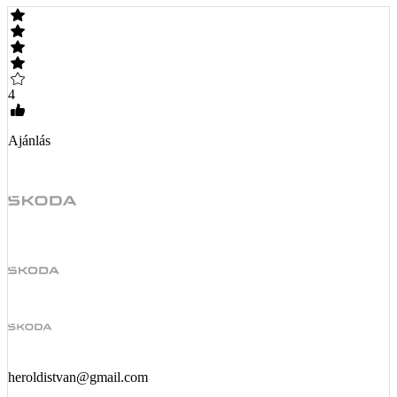
4
Ajánlás
heroldistvan@gmail.com