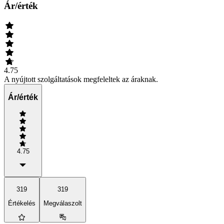
Ár/érték
4.75
A nyújtott szolgáltatások megfeleltek az áraknak.
Ár/érték
4.75
319
319
Értékelés
Megválaszolt