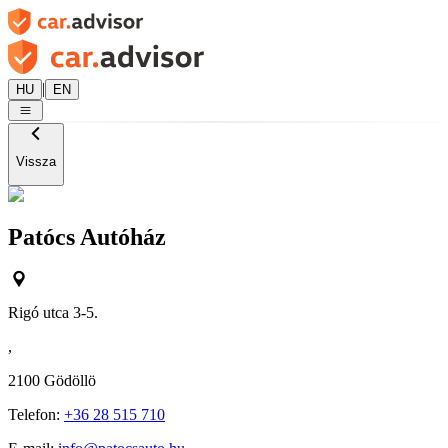
|
HU
EN
Vissza
Patócs Autóház
Rigó utca 3-5.
,
2100
Gödöllö
Telefon:
+36 28 515 710