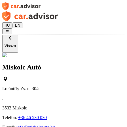
|
HU
EN
Vissza
Miskolc Autó
Lorántffy Zs. u. 30/a
,
3533
Miskolc
Telefon:
+36 46 530 030