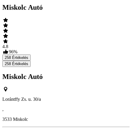
Miskolc Autó
4.8
96
%
258
Értékelés
258
Értékelés
Miskolc Autó
Lorántffy Zs. u. 30/a
,
3533
Miskolc