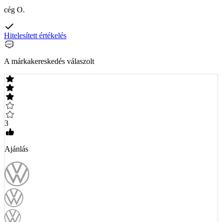
cég O.
Hitelesített értékelés
A márkakereskedés válaszolt
3
Ajánlás