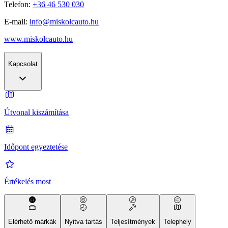
Telefon:
+36 46 530 030
E-mail:
info@miskolcauto.hu
www.miskolcauto.hu
Kapcsolat
Útvonal kiszámítása
Időpont egyeztetése
Értékelés most
Elérhető márkák
Nyitva tartás
Teljesítmények
Telephely