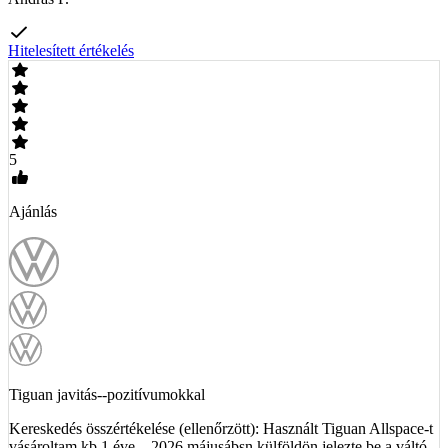
Hitelesített értékelés
5
Ajánlás
Tiguan javitás--pozitívumokkal
Kereskedés összértékelése (ellenőrzött): Használt Tiguan Allspace-t
vásároltam kb.1 éve... 2026.májusábsn külföldön jelezte be a váltó