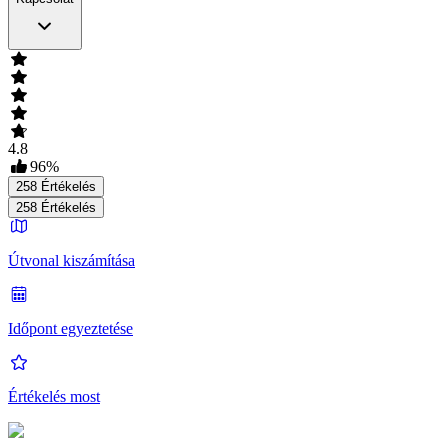
4.8
96
%
258
Értékelés
258
Értékelés
Útvonal kiszámítása
Időpont egyeztetése
Értékelés most