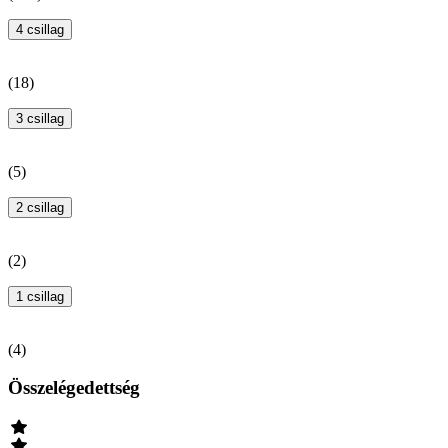
4 csillag
(
18
)
3 csillag
(
5
)
2 csillag
(
2
)
1 csillag
(
4
)
Összelégedettség