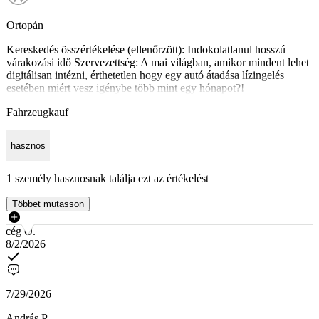
Ortopán
Kereskedés összértékelése (ellenőrzött): Indokolatlanul hosszú
várakozási idő Szervezettség: A mai világban, amikor mindent lehet
digitálisan intézni, érthetetlen hogy egy autó átadása lízingelés
esetében miért vesz igénybe több mint egy hónapot?!
Fahrzeugkauf
hasznos
1 személy hasznosnak találja ezt az értékelést
Többet mutasson
cég O.
8/2/2026
7/29/2026
András P.