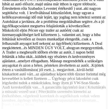
hibàt az autó először..majd utána már itthon is egyre többször..
Értesitettem róla Szabados Levente( értékesitő ) urat..aki nagyon
segitökész volt. 1 levélváltással kitisztàzódott, hogy ugyan a
kellékszavatossági idő már lejárt, igy jogilag nem kötelezi semmi az
Autoházat a javitàsra..de a probléma megoldásában segitve..és a jó
ügyfélkapcsolatot megtartva felajánlották a következőket:
Miskolcról eljön Pécsre egy trailer az autóért( csak az
üzemanyagköltséget kell kifizetnem ).. valamint azt, hogy a hiba
feltárását követően az összes munkadijat elengedik..csak a
felhasznált anyagot kell nekem( az ügyfélnek) kifizetnem. A Deal
megköttetett...és MINDEN ÚGY VOLT, ahogyan megegyeztünk.
A Trailer a megbeszélt időben elvitte az autót..1 napon belül
feltárták a hiba okát...küldtek egy részletes és kedvezményes
ajánlatot...amelyet elfogadtam. Másnap megrendelték a szükséges
anyagokat és azon a héten, pénteken átvehettem az autót. .Kijöttek
értem a vasútállomásra( jól esett..).. megjavitott...kivúl-belül
kitakaritott autó várt...az ajánlathoz képest több tízezer forinttal még
kevesebbet is kellett fizetnem ... Úgyhogy pécsi lakosként csak
irigykedni tudok a miskolciakra, hogy ilyen jó VW-Seat-Skoda-
Audi kereskedőjúk van... A garanciális ügyintézö úrat ( Krisztián)és
a müszaki vezető urat ( Péter)külön szeretném kiemelni az
értékelésben..végtelenúl korrektek és segitőkészek voltak velem
szemben..úgyhogy tényleg a legjobb tapasztalokkal távoztam...
Pintér András( Pécs)