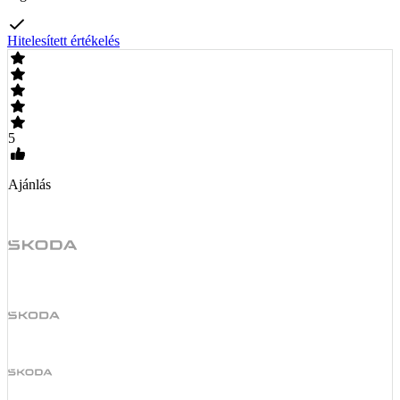
Hitelesített értékelés
5
Ajánlás