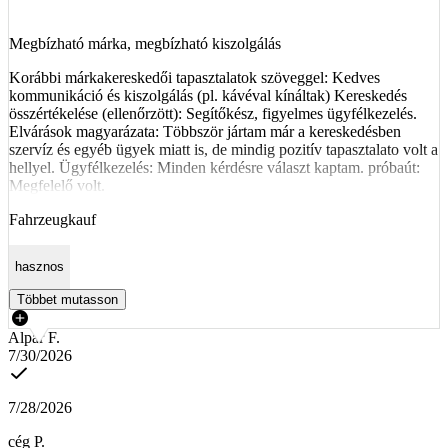
Megbízható márka, megbízható kiszolgálás
Korábbi márkakereskedői tapasztalatok szöveggel: Kedves
kommunikáció és kiszolgálás (pl. kávéval kínáltak) Kereskedés
összértékelése (ellenőrzött): Segítőkész, figyelmes ügyfélkezelés.
Elvárások magyarázata: Többször jártam már a kereskedésben
szervíz és egyéb ügyek miatt is, de mindig pozitív tapasztalato volt a
hellyel. Ügyfélkezelés: Minden kérdésre választ kaptam. próbaút:
Megfelelő volt.
Fahrzeugkauf
hasznos
Többet mutasson
Alpár F.
7/30/2026
7/28/2026
cég P.