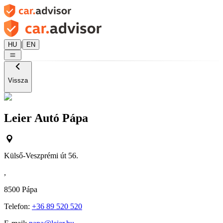
|
HU
EN
Vissza
Leier Autó Pápa
Külső-Veszprémi út 56.
,
8500
Pápa
Telefon:
+36 89 520 520