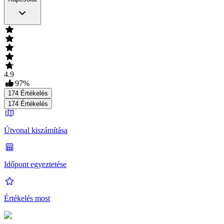
4.9
97
%
174
Értékelés
174
Értékelés
Útvonal kiszámítása
Időpont egyeztetése
Értékelés most