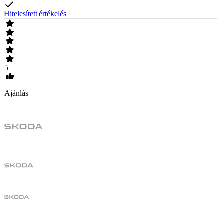
Hitelesített értékelés
5
Ajánlás