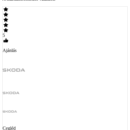
5
Ajánlás
Cegléd