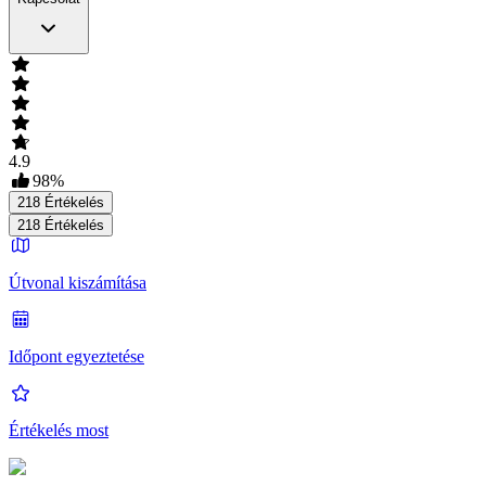
4.9
98
%
218
Értékelés
218
Értékelés
Útvonal kiszámítása
Időpont egyeztetése
Értékelés most