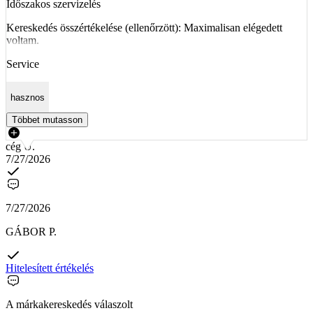
Időszakos szervizelés
Kereskedés összértékelése (ellenőrzött): Maximalisan elégedett
voltam.
Service
hasznos
Többet mutasson
cég U.
7/27/2026
7/27/2026
GÁBOR P.
Hitelesített értékelés
A márkakereskedés válaszolt