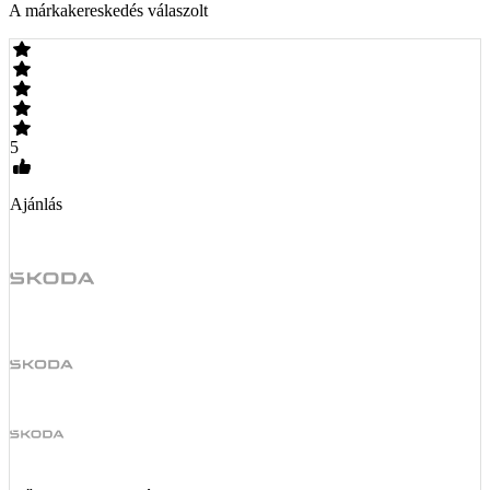
A márkakereskedés válaszolt
5
Ajánlás