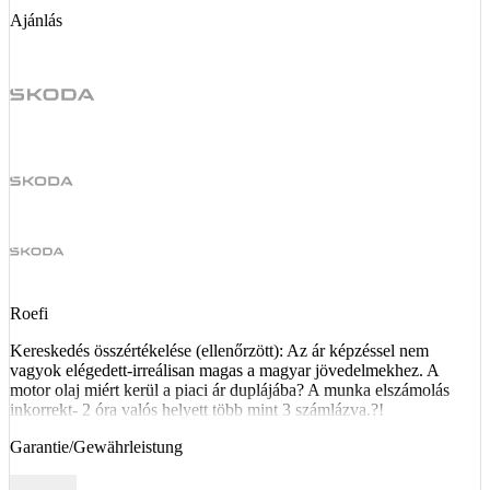
Ajánlás
Roefi
Kereskedés összértékelése (ellenőrzött): Az ár képzéssel nem
vagyok elégedett-irreálisan magas a magyar jövedelmekhez. A
motor olaj miért kerül a piaci ár duplájába? A munka elszámolás
inkorrekt- 2 óra valós helyett több mint 3 számlázva.?!
Garantie/Gewährleistung