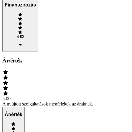
Finanszírozás
4.93
Ár/érték
5.00
A nyújtott szolgáltatások megfeleltek az áraknak.
Ár/érték