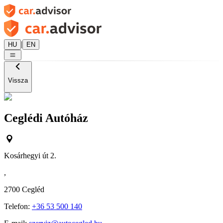
|
HU
EN
Vissza
Ceglédi Autóház
Kosárhegyi út 2.
,
2700
Cegléd
Telefon:
+36 53 500 140