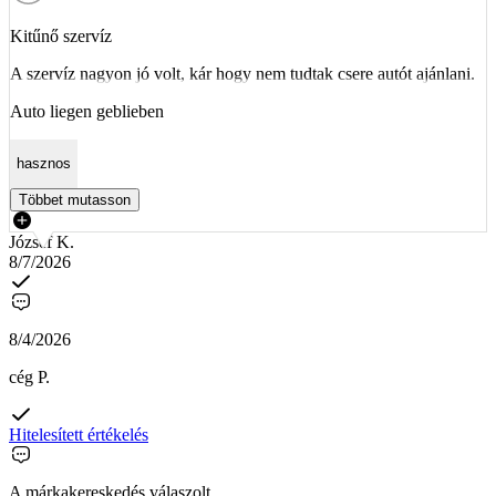
Kitűnő szervíz
A szervíz nagyon jó volt, kár hogy nem tudtak csere autót ajánlani.
Auto liegen geblieben
hasznos
Többet mutasson
József K.
8/7/2026
8/4/2026
cég P.
Hitelesített értékelés
A márkakereskedés válaszolt