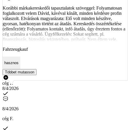
Korábbi márkakereskedői tapasztalatok szöveggel: Folyamatosan
foglalkozott velem Dávid, kávéval kínált, minden kérdésre profin
válaszolt. Elvárások magyarázata: Elő volt minden készítve,
gyorsan, hatékonyan történt az átadás. Kereskedés összértékelése
(ellenőrzött): Folyamatos kontakt, infó átadás, úgy éreztem fontos a
cég számára a vásárló. Ügyfélkezelés: Sokat segített, pl.
finanszírozás, biztosítás tekintetében. próbaút: Nem éltem vele.
Fahrzeugkauf
hasznos
Többet mutasson
cég P.
8/4/2026
8/4/2026
cég F.