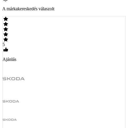
A márkakereskedés válaszolt
5
Ajánlás