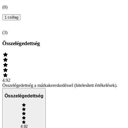
(
0
)
1 csillag
(
3
)
Összelégedettség
4.92
Összelégedettség a márkakereskedéssel (hitelesített értékelések).
Összelégedettség
4.92