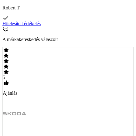
Róbert T.
Hitelesített értékelés
A márkakereskedés válaszolt
5
Ajánlás