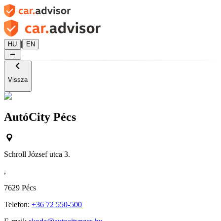
|
HU
EN
Vissza
AutóCity Pécs
Schroll József utca 3.
,
7629
Pécs
Telefon:
+36 72 550-500