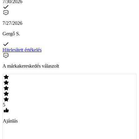
7/30/2026
7/27/2026
Gergő S.
Hitelesített értékelés
A márkakereskedés válaszolt
5
Ajánlás