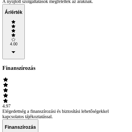
A nyújtott szolgáltatások megfeleltek az áraknak.
Ár/érték
4.00
Finanszírozás
4.97
Elégedettség a finanszírozási és biztosítási lehetőségekkel
kapcsolatos tájékoztatással.
Finanszírozás