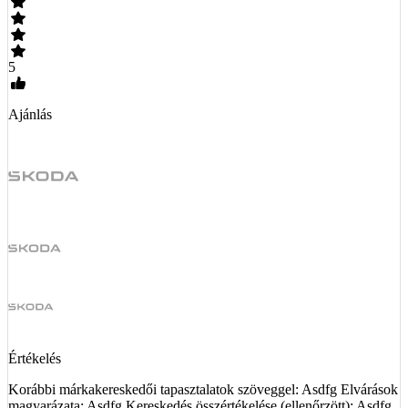
5
Ajánlás
Értékelés
Korábbi márkakereskedői tapasztalatok szöveggel: Asdfg Elvárások
magyarázata: Asdfg Kereskedés összértékelése (ellenőrzött): Asdfg