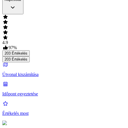
4.9
97
%
203
Értékelés
203
Értékelés
Útvonal kiszámítása
Időpont egyeztetése
Értékelés most