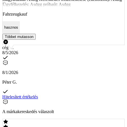
Ügyfélkezelés: Asdgg próbaút: Asdgg
Fahrzeugkauf
hasznos
Többet mutasson
cég V.
8/5/2026
8/1/2026
Péter G.
Hitelesített értékelés
A márkakereskedés válaszolt