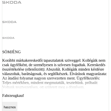
SÖMJÉNG
Korábbi márkakereskedői tapasztalatok szöveggel: Kollégàik nem
csak ügyfélként, de személyesen is szívesen fogadtak. Kereskedés
összértékelése (ellenőrzött): Abszolút. Kollégàik minden kérdésre
vàlaszoltak, baràtsàgosak, és segítőkészek. Elvárások magyarázata:
Az àtadàsi folyamat nagyon szervezetten ment. Ügyfélkezelés:
Teljes mértékben, mindent megmutatták, teszteltünk. próbaút:
Voltunk tesztvezetésen, ott született meg a döntésem.
Fahrzeugkauf
hasznos