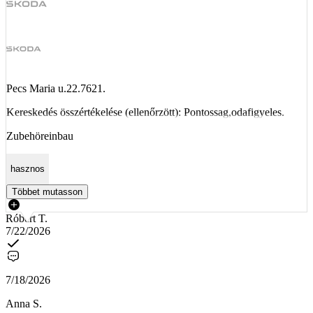
Pecs Maria u.22.7621.
Kereskedés összértékelése (ellenőrzött): Pontossag,odafigyeles.
Zubehöreinbau
hasznos
Többet mutasson
Róbert T.
7/22/2026
7/18/2026
Anna S.