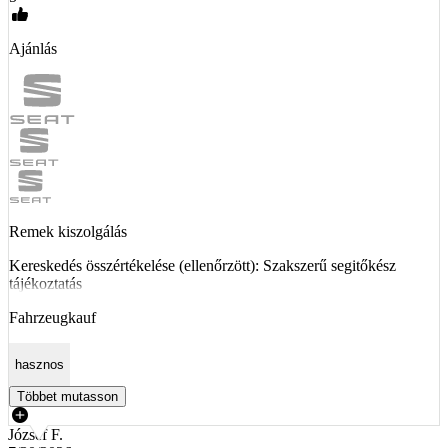
Ajánlás
Remek kiszolgálás
Kereskedés összértékelése (ellenőrzött): Szakszerű segitőkész
tájékoztatás
Fahrzeugkauf
hasznos
Többet mutasson
József F.