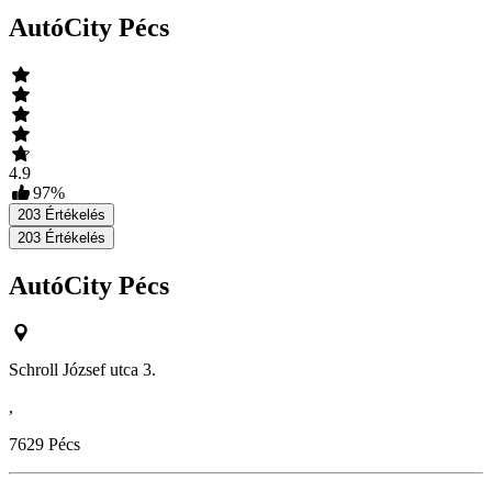
AutóCity Pécs
4.9
97
%
203
Értékelés
203
Értékelés
AutóCity Pécs
Schroll József utca 3.
,
7629
Pécs