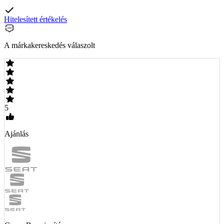
Hitelesített értékelés
A márkakereskedés válaszolt
5
Ajánlás