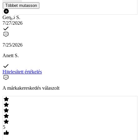
Többet mutasson
Gergő S.
7/27/2026
7/25/2026
Anett S.
Hitelesített értékelés
A márkakereskedés válaszolt
5