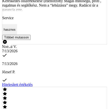
Kereskedés összértékelése (ellenőrzött): Magas minőségű, profi ,
rugalmas és segítőkész. Nem a “lehúzásra” megy. Radácsi úr a
garancia erre.
Service
hasznos
Többet mutasson
Noémi V.
7/13/2026
7/13/2026
József P.
Hitelesített értékelés