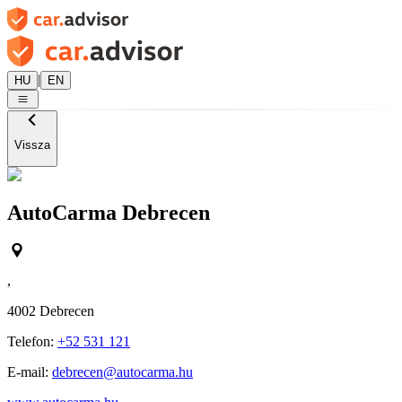
|
HU
EN
Vissza
AutoCarma Debrecen
,
4002
Debrecen
Telefon:
+52 531 121
E-mail:
debrecen@autocarma.hu