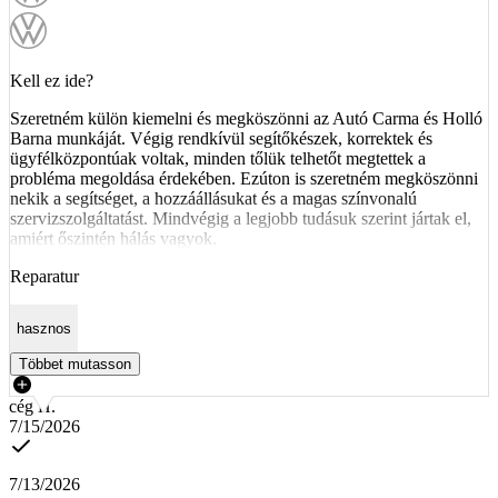
Kell ez ide?
Szeretném külön kiemelni és megköszönni az Autó Carma és Holló
Barna munkáját. Végig rendkívül segítőkészek, korrektek és
ügyfélközpontúak voltak, minden tőlük telhetőt megtettek a
probléma megoldása érdekében. Ezúton is szeretném megköszönni
nekik a segítséget, a hozzáállásukat és a magas színvonalú
szervizszolgáltatást. Mindvégig a legjobb tudásuk szerint jártak el,
amiért őszintén hálás vagyok.
Reparatur
hasznos
Többet mutasson
cég H.
7/15/2026
7/13/2026