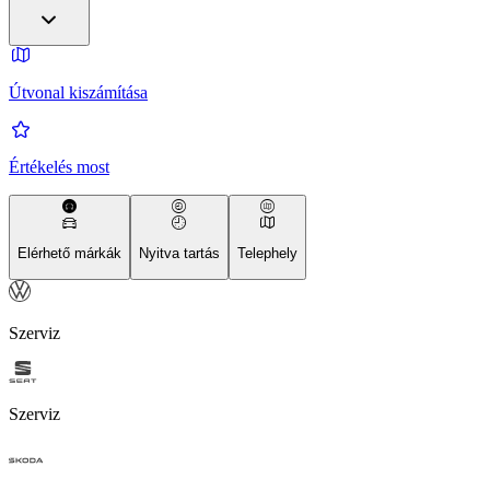
Útvonal kiszámítása
Értékelés most
Elérhető márkák
Nyitva tartás
Telephely
Szerviz
Szerviz