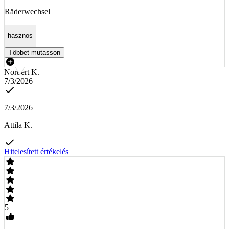
Räderwechsel
hasznos
Többet mutasson
Norbert K.
7/3/2026
7/3/2026
Attila K.
Hitelesített értékelés
5