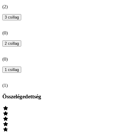
(
2
)
3 csillag
(
0
)
2 csillag
(
0
)
1 csillag
(
1
)
Összelégedettség