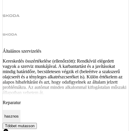
Általános szervizelés
Kereskedés összértékelése (ellenőrzött): Rendkívül elégedett
vagyok a szerviz munkájával. A karbantartást és a javításokat
mindig határidőre, becsületesen végzik el (beleértve a szakszerű
olajcserét és a tényleges alkatrészcseréket is). Külön értékelem az
alapos hibafeltárást és azt, hogy odafigyelnek az általam jelzett
problémákra. Az autómat minden alkalommal kifogástalan műszaki
állapotban vehetem át.
Reparatur
hasznos
Többet mutasson