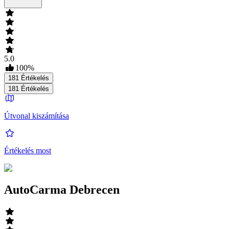
5.0
100
%
181
Értékelés
181
Értékelés
Útvonal kiszámítása
Értékelés most
AutoCarma Debrecen