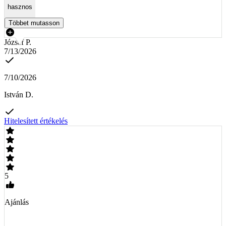
hasznos
Többet mutasson
József P.
7/13/2026
7/10/2026
István D.
Hitelesített értékelés
5
Ajánlás