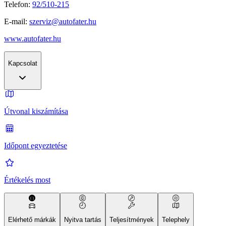
Telefon:
92/510-215
E-mail:
szerviz@autofater.hu
www.autofater.hu
Kapcsolat
Útvonal kiszámítása
Időpont egyeztetése
Értékelés most
Elérhető márkák
Nyitva tartás
Teljesítmények
Telephely