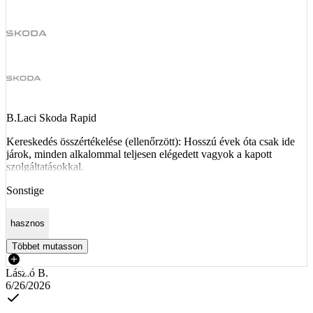
B.Laci Skoda Rapid
Kereskedés összértékelése (ellenőrzött): Hosszú évek óta csak ide
járok, minden alkalommal teljesen elégedett vagyok a kapott
szolgáltatásokkal.
Sonstige
hasznos
Többet mutasson
László B.
6/26/2026