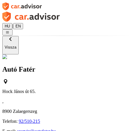
|
HU
EN
Vissza
Autó Fatér
Hock János út 65.
,
8900
Zalaegerszeg
Telefon:
92/510-215