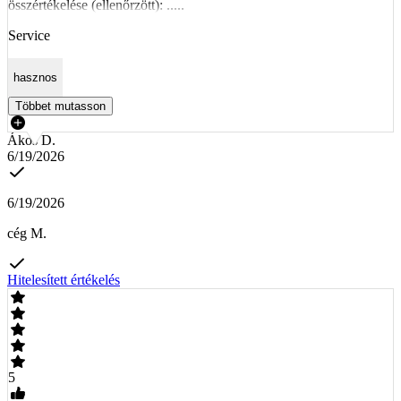
összértékelése (ellenőrzött): .....
Service
hasznos
Többet mutasson
Ákos D.
6/19/2026
6/19/2026
cég M.
Hitelesített értékelés
5