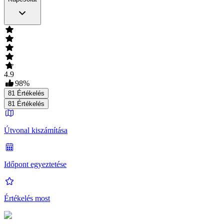
4.9
98
%
81
Értékelés
81
Értékelés
Útvonal kiszámítása
Időpont egyeztetése
Értékelés most