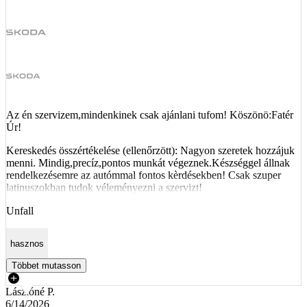
Az én szervizem,mindenkinek csak ajánlani tufom! Köszönö:Fatér
Úr!
Kereskedés összértékelése (ellenőrzött): Nagyon szeretek hozzájuk
menni. Mindig,precíz,pontos munkát végeznek.Készséggel állnak
rendelkezésemre az autómmal fontos kèrdésekben! Csak szuper
latinuszokban tudok véleményezni a szervizt!
Unfall
hasznos
Többet mutasson
Lászlóné P.
6/14/2026