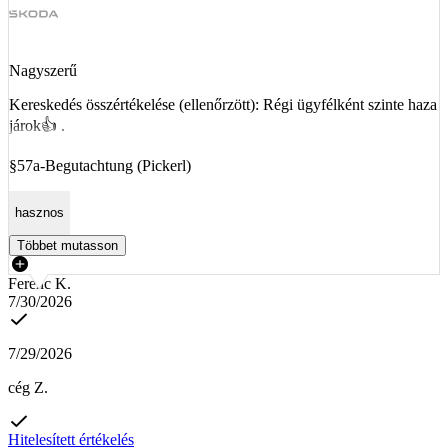
Nagyszerű
Kereskedés összértékelése (ellenőrzött): Régi ügyfélként szinte haza
járok👍 .
§57a-Begutachtung (Pickerl)
hasznos
Többet mutasson
Ferenc K.
7/30/2026
7/29/2026
cég Z.
Hitelesített értékelés