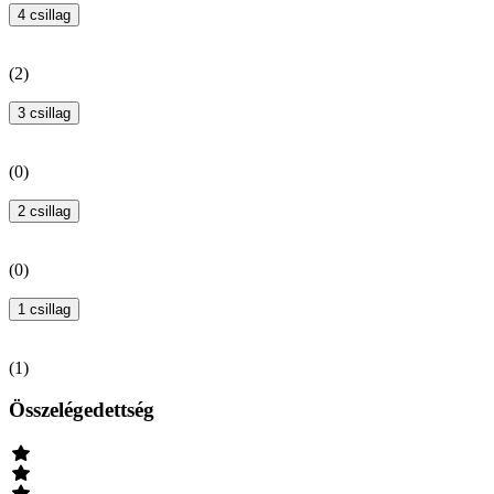
4 csillag
(
2
)
3 csillag
(
0
)
2 csillag
(
0
)
1 csillag
(
1
)
Összelégedettség