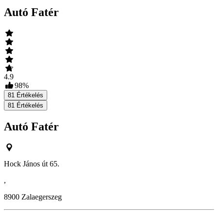
Autó Fatér
4.9
98
%
81
Értékelés
81
Értékelés
Autó Fatér
Hock János út 65.
,
8900
Zalaegerszeg