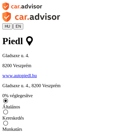
|
HU
EN
Piedl
Gladsaxe u. 4.
8200
Veszprém
www.autopiedl.hu
Gladsaxe u. 4.
,
8200
Veszprém
0
%
véglegesítve
Általános
Kereskedés
Munkatárs