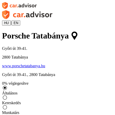
|
HU
EN
Porsche Tatabánya
Győri út 39-41.
2800
Tatabánya
www.porschetatabanya.hu
Győri út 39-41.
,
2800
Tatabánya
0
%
véglegesítve
Általános
Kereskedés
Munkatárs