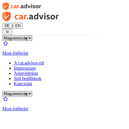
|
DE
EN
Most értékelni
A car.advisor-ról
Impresszum
Adatvédelem
Süti beállítások
Kapcsolat
Most értékelni