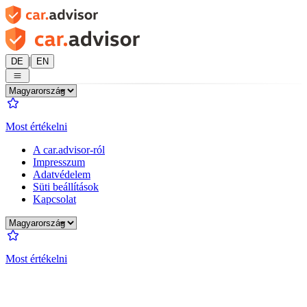
|
DE
EN
Most értékelni
A car.advisor-ról
Impresszum
Adatvédelem
Süti beállítások
Kapcsolat
Most értékelni