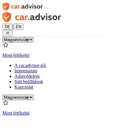
|
DE
EN
Most értékelni
A car.advisor-ról
Impresszum
Adatvédelem
Süti beállítások
Kapcsolat
Most értékelni