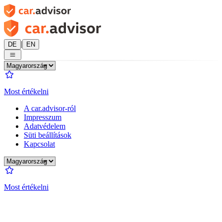
|
DE
EN
Most értékelni
A car.advisor-ról
Impresszum
Adatvédelem
Süti beállítások
Kapcsolat
Most értékelni