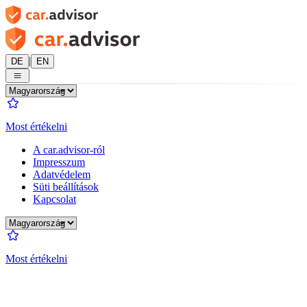
|
DE
EN
Most értékelni
A car.advisor-ról
Impresszum
Adatvédelem
Süti beállítások
Kapcsolat
Most értékelni