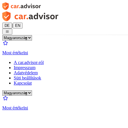
|
DE
EN
Most értékelni
A car.advisor-ról
Impresszum
Adatvédelem
Süti beállítások
Kapcsolat
Most értékelni