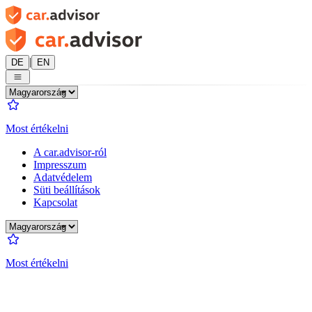
|
DE
EN
Most értékelni
A car.advisor-ról
Impresszum
Adatvédelem
Süti beállítások
Kapcsolat
Most értékelni