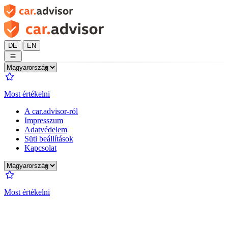
|
DE
EN
Most értékelni
A car.advisor-ról
Impresszum
Adatvédelem
Süti beállítások
Kapcsolat
Most értékelni