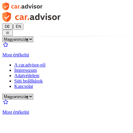
|
DE
EN
Most értékelni
A car.advisor-ról
Impresszum
Adatvédelem
Süti beállítások
Kapcsolat
Most értékelni