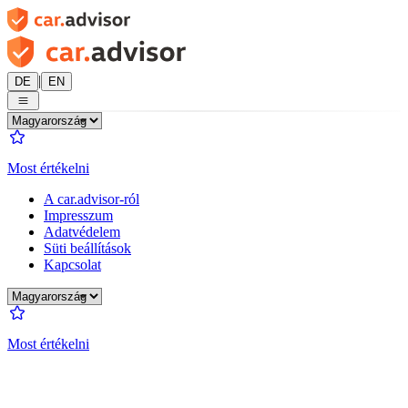
|
DE
EN
Most értékelni
A car.advisor-ról
Impresszum
Adatvédelem
Süti beállítások
Kapcsolat
Most értékelni