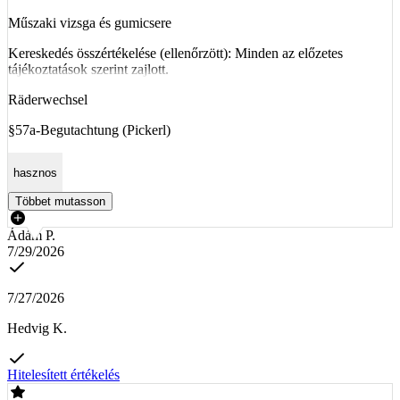
Műszaki vizsga és gumicsere
Kereskedés összértékelése (ellenőrzött): Minden az előzetes
tájékoztatások szerint zajlott.
Räderwechsel
§57a-Begutachtung (Pickerl)
hasznos
Többet mutasson
Ádám P.
7/29/2026
7/27/2026
Hedvig K.
Hitelesített értékelés