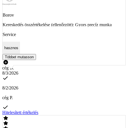
Borov
Kereskedés összértékelése (ellenőrzött): Gyors precíz munka
Service
hasznos
Többet mutasson
cég B.
8/3/2026
8/2/2026
cég P.
Hitelesített értékelés