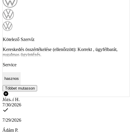
Kötelező Szervíz
Kereskedés összértékelése (ellenőrzött): Korrekt , ügyfélbarát,
rugalmas ügyintézés.
Service
hasznos
Többet mutasson
József H.
7/30/2026
7/29/2026
Ádám P.