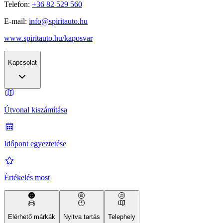
Telefon:
+36 82 529 560
E-mail:
info@spiritauto.hu
www.spiritauto.hu/kaposvar
Kapcsolat
Útvonal kiszámítása
Időpont egyeztetése
Értékelés most
Elérhető márkák
Nyitva tartás
Telephely