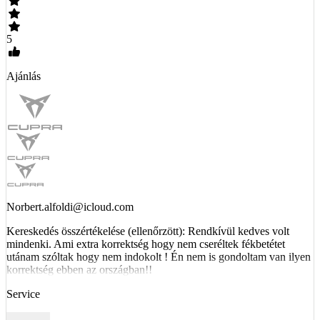
5
Ajánlás
Norbert.alfoldi@icloud.com
Kereskedés összértékelése (ellenőrzött): Rendkívül kedves volt
mindenki. Ami extra korrektség hogy nem cseréltek fékbetétet
utánam szóltak hogy nem indokolt ! Én nem is gondoltam van ilyen
korrektség ebben az országban!!
Service