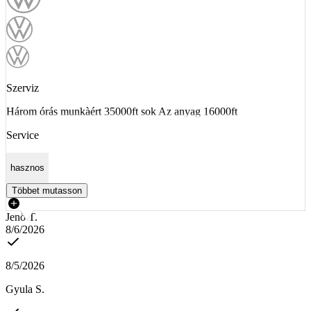
Szerviz
Három órás munkàért 35000ft sok Az anyag 16000ft
Service
hasznos
Többet mutasson
Jenő T.
8/6/2026
8/5/2026
Gyula S.