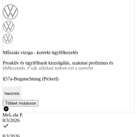
Műszaki vizsga - korrekt ügyfélkezelés
Proaktív és ügyfélbarát kiszolgálás, szakmai profizmus és
tájékoztatás. Csak ajánlani tudom ezt a szervízt
§57a-Begutachtung (Pickerl)
hasznos
Többet mutasson
Melinda P.
8/3/2026
8/3/2026