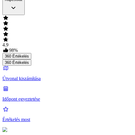
4.9
98
%
360
Értékelés
360
Értékelés
Útvonal kiszámítása
Időpont egyeztetése
Értékelés most