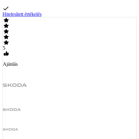
Hitelesített értékelés
5
Ajánlás