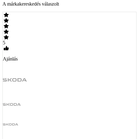
A márkakereskedés válaszolt
5
Ajánlás