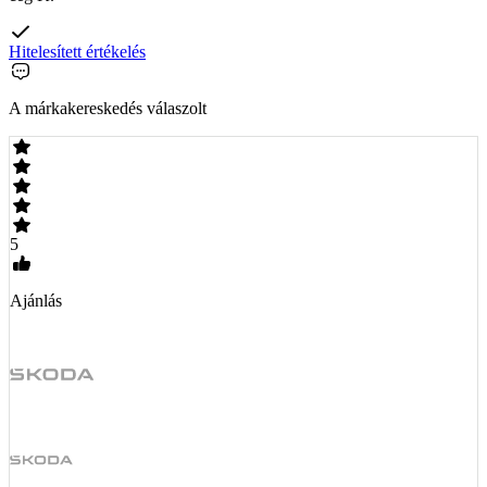
Hitelesített értékelés
A márkakereskedés válaszolt
5
Ajánlás