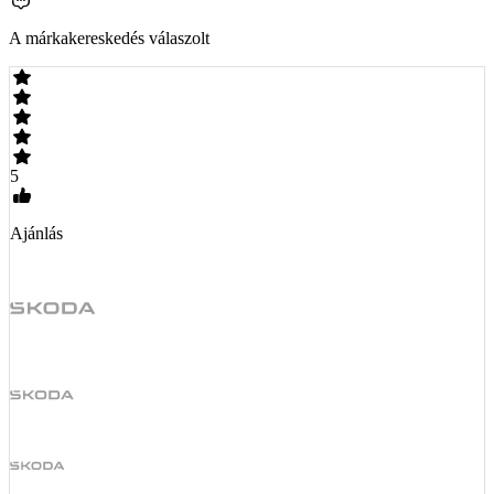
A márkakereskedés válaszolt
5
Ajánlás