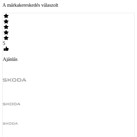
A márkakereskedés válaszolt
5
Ajánlás