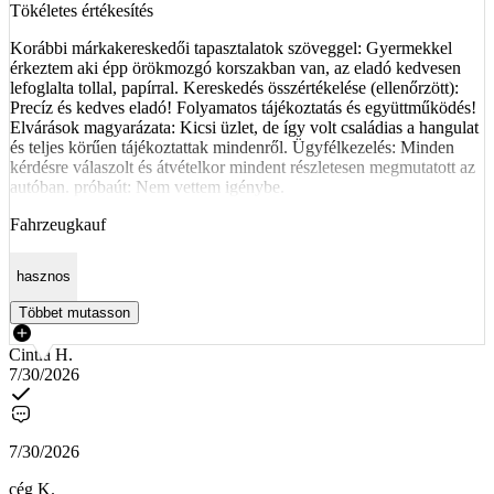
Tökéletes értékesítés
Korábbi márkakereskedői tapasztalatok szöveggel: Gyermekkel
érkeztem aki épp örökmozgó korszakban van, az eladó kedvesen
lefoglalta tollal, papírral. Kereskedés összértékelése (ellenőrzött):
Precíz és kedves eladó! Folyamatos tájékoztatás és együttműködés!
Elvárások magyarázata: Kicsi üzlet, de így volt családias a hangulat
és teljes körűen tájékoztattak mindenről. Ügyfélkezelés: Minden
kérdésre válaszolt és átvételkor mindent részletesen megmutatott az
autóban. próbaút: Nem vettem igénybe.
Fahrzeugkauf
hasznos
Többet mutasson
Cintia H.
7/30/2026
7/30/2026
cég K.