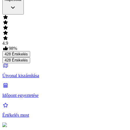
4.9
98
%
428
Értékelés
428
Értékelés
Útvonal kiszámítása
Időpont egyeztetése
Értékelés most