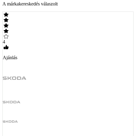
A márkakereskedés válaszolt
4
Ajánlás