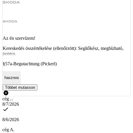
Az én szervízem!
Kereskedés összértékelése (ellenőrzött): Segítőkész, megbízható,
pontos.
§57a-Begutachtung (Pickerl)
hasznos
Többet mutasson
cég J.
8/7/2026
8/6/2026
cég A.