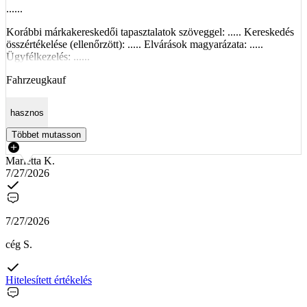
......
Korábbi márkakereskedői tapasztalatok szöveggel: ..... Kereskedés
összértékelése (ellenőrzött): ..... Elvárások magyarázata: .....
Ügyfélkezelés: ......
Fahrzeugkauf
hasznos
Többet mutasson
Marietta K.
7/27/2026
7/27/2026
cég S.
Hitelesített értékelés