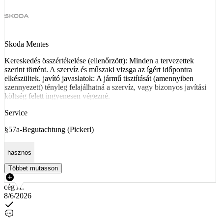
Skoda Mentes
Kereskedés összértékelése (ellenőrzött): Minden a tervezettek
szerint történt. A szervíz és műszaki vizsga az ígért időpontra
elkészültek. javító javaslatok: A jármű tisztítását (amennyiben
szennyezett) tényleg felajálhatná a szervíz, vagy bizonyos javítási
költség felett ingyenesen végezné.
Service
§57a-Begutachtung (Pickerl)
hasznos
Többet mutasson
cég A.
8/6/2026