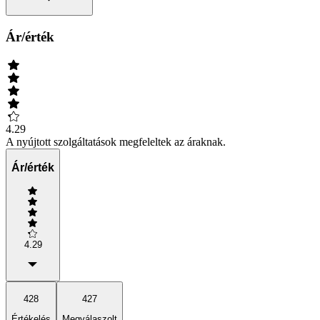
Ár/érték
4.29
A nyújtott szolgáltatások megfeleltek az áraknak.
Ár/érték
4.29
428
427
Értékelés
Megválaszolt