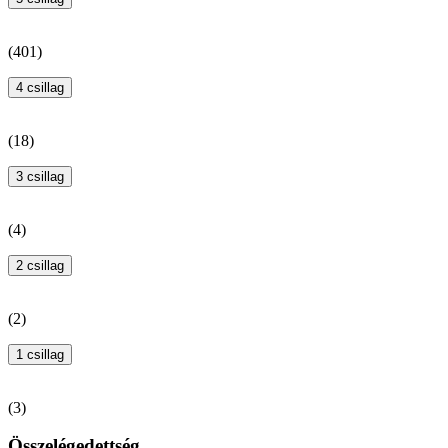
(
401
)
4 csillag
(
18
)
3 csillag
(
4
)
2 csillag
(
2
)
1 csillag
(
3
)
Összelégedettség