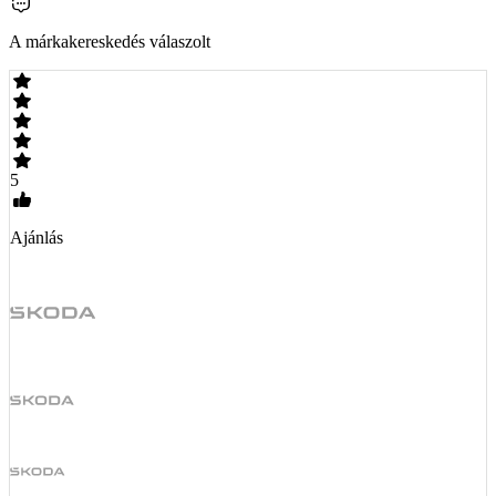
A márkakereskedés válaszolt
5
Ajánlás