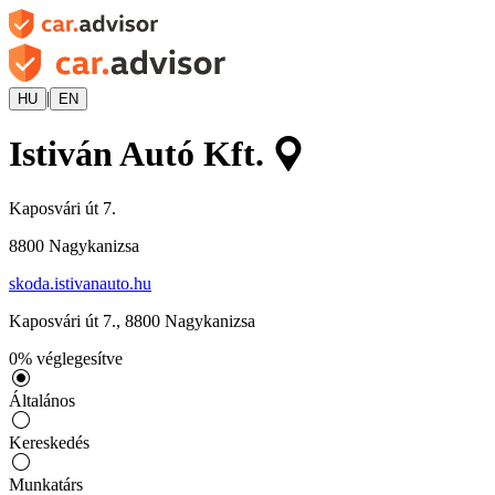
|
HU
EN
Istiván Autó Kft.
Kaposvári út 7.
8800
Nagykanizsa
skoda.istivanauto.hu
Kaposvári út 7.
,
8800
Nagykanizsa
0
%
véglegesítve
Általános
Kereskedés
Munkatárs