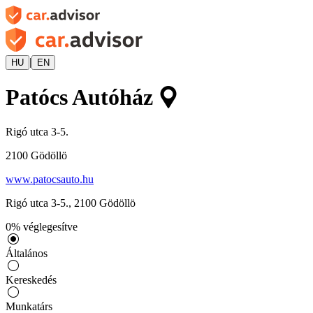
|
HU
EN
Patócs Autóház
Rigó utca 3-5.
2100
Gödöllö
www.patocsauto.hu
Rigó utca 3-5.
,
2100
Gödöllö
0
%
véglegesítve
Általános
Kereskedés
Munkatárs