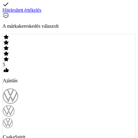
Hitelesített értékelés
A márkakereskedés válaszolt
5
Ajánlás
CsakaSpirit