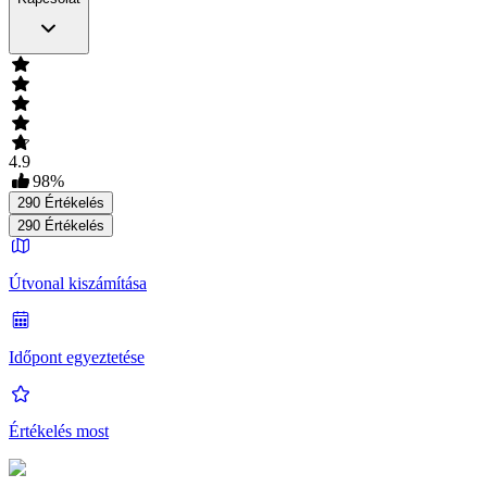
4.9
98
%
290
Értékelés
290
Értékelés
Útvonal kiszámítása
Időpont egyeztetése
Értékelés most