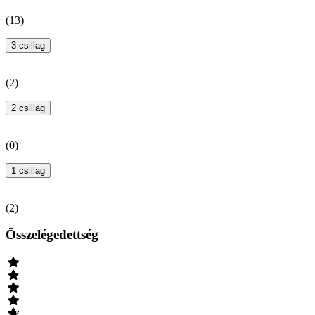
(
13
)
3 csillag
(
2
)
2 csillag
(
0
)
1 csillag
(
2
)
Összelégedettség