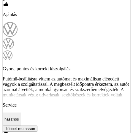
Ajánlás
Gyors, pontos és korrekt kiszolgálás
Futómű-beállításra vittem az autómat és maximálisan elégedett
vagyok a szolgáltatással. A megbeszélt időpontra érkeztem, az autót
azonnal átvették, a munkát gyorsan és szakszerűen elvégezték. A
munkatársak végig udvariasak, segítőkészek és korrektek voltak.
Service
hasznos
Többet mutasson