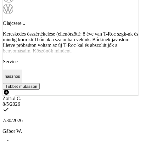
Olajcsere...
Kereskedés összértékelése (ellenőrzött): 8 éve van T-Roc szgk-nk és
mindig korrektül bántak a szalonban velünk. Bárkinek javaslom.
Illetve próbaúton voltam az új T-Roc-kal és abszolút jók a
benyomásaim. Köszönök mindent.
Service
hasznos
Többet mutasson
Zoltán C.
8/5/2026
7/30/2026
Gábor W.