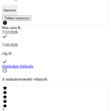
hasznos
Többet mutasson
Marianna R.
7/22/2026
7/20/2026
cég H.
Hitelesített értékelés
A márkakereskedés válaszolt
5