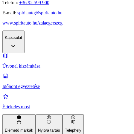
Telefon:
+36 92 599 900
E-mail:
spiritauto@spiritauto.hu
www.spiritauto.hu/zalaegerszeg
Kapcsolat
Útvonal kiszámítása
Időpont egyeztetése
Értékelés most
Elérhető márkák
Nyitva tartás
Telephely